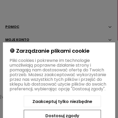
POMOC
MOJE KONTO
🍪 Zarządzanie plikami cookie
PŁATNOŚCI I DOSTAWA
Pliki cookies i pokrewne im technologie
umożliwiają poprawne działanie strony i
INFORMACJE
pomagają nam dostosować ofertę do Twoich
potrzeb. Możesz zaakceptować wykorzystanie
OGRÓD ŁOBZÓW
przez nas wszystkich tych plików i przejść do
sklepu lub dostosować użycie plików do swoich
preferencji, wybierając opcję "Dostosuj zgody".
[WIDGET-WZ]
Zaakceptuj tylko niezbędne
Sklep internetowy Shoper.pl
Szablon Shoper Modern 3.0™
od
GrowCommerce
Dostosuj zgody