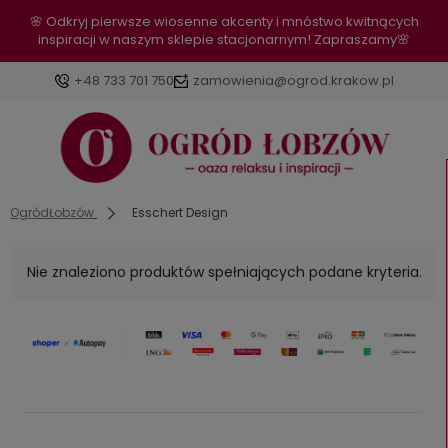
🌸 Odkryj pierwsze wiosenne akcenty i mnóstwo kwitnących
inspiracji w naszym sklepie stacjonarnym! Zapraszamy🌸
+48 733 701 750
zamowienia@ogrod.krakow.pl
OgródŁobzów
Esschert Design
Nie znaleziono produktów spełniających podane kryteria.