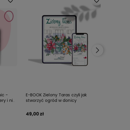
Do ulubionych
Do ulubionych
ic -
E-BOOK Zielony Taras czyli jak
E-BOOK 
ry i nie
stworzyć ogród w donicy
poradnik 
tylko!
49,00 zł
29,00 zł
Zamów