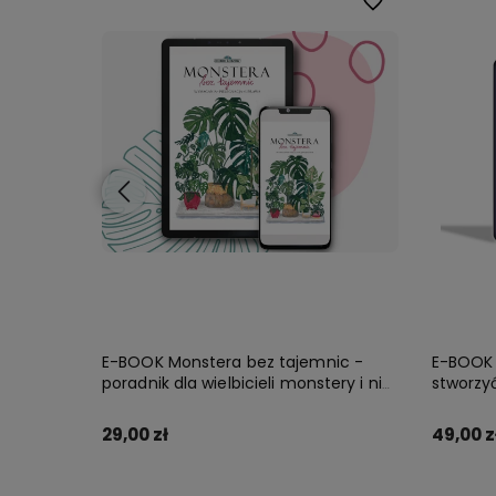
Do ulubionych
Do ulubionych
k
E-BOOK Monstera bez tajemnic -
E-BOOK Z
poradnik dla wielbicieli monstery i nie
stworzy
tylko!
29,00 zł
49,00 z
Zamów