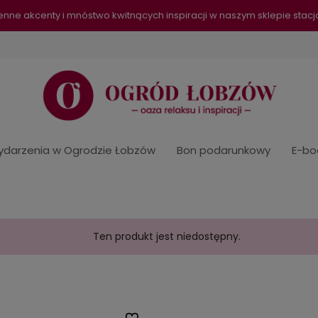
senne akcenty i mnóstwo kwitnących inspiracji w naszym sklepie sta
darzenia w Ogrodzie Łobzów
Bon podarunkowy
E-bo
Ten produkt jest niedostępny.