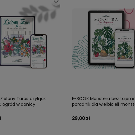
Do ulubionych
ielony Taras czyli jak
E-BOOK Monstera bez tajemn
ć ogród w donicy
poradnik dla wielbicieli monste
tylko!
ł
29,00 zł
Zamów
Zamów