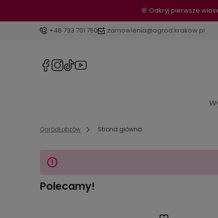
🌸 Odkryj pierwsze wio
+48 733 701 750
zamowienia@ogrod.krakow.pl
Wy
OgródŁobzów
Strona główna
Polecamy!