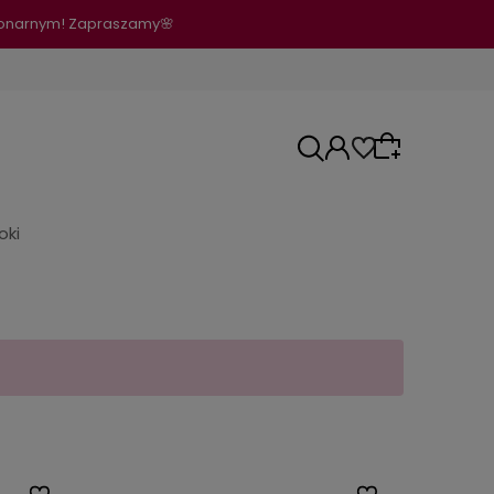
cjonarnym! Zapraszamy🌸
oki
Wybierz coś dla siebie z naszej aktualnej
oferty lub zaloguj się, aby przywrócić
dodane produkty do listy z poprzedniej sesji.