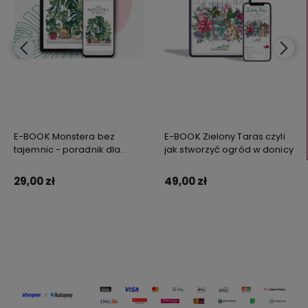
E-BOOK Monstera bez
E-BOOK Zielony Taras czyli
tajemnic - poradnik dla
jak stworzyć ogród w donicy
wielbicieli monstery i nie
tylko!
29,00 zł
49,00 zł
Zamów
Zamów