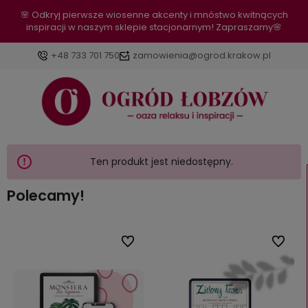
🌸 Odkryj pierwsze wiosenne akcenty i mnóstwo kwitnących
inspiracji w naszym sklepie stacjonarnym! Zapraszamy🌸
+48 733 701 750
zamowienia@ogrod.krakow.pl
Ten produkt jest niedostępny.
Polecamy!
bionych
Do ulubionych
Do ulub