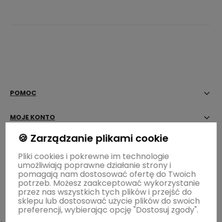
POMOC
MOJE KONTO
🍪 Zarządzanie plikami cookie
PŁATNOŚCI I DOSTAWA
Pliki cookies i pokrewne im technologie
umożliwiają poprawne działanie strony i
INFORMACJE
pomagają nam dostosować ofertę do Twoich
potrzeb. Możesz zaakceptować wykorzystanie
OGRÓD ŁOBZÓW
przez nas wszystkich tych plików i przejść do
sklepu lub dostosować użycie plików do swoich
preferencji, wybierając opcję "Dostosuj zgody".