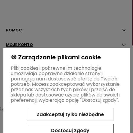
POMOC
MOJE KONTO
🍪 Zarządzanie plikami cookie
PŁATNOŚCI I DOSTAWA
Pliki cookies i pokrewne im technologie
umożliwiają poprawne działanie strony i
INFORMACJE
pomagają nam dostosować ofertę do Twoich
potrzeb. Możesz zaakceptować wykorzystanie
OGRÓD ŁOBZÓW
przez nas wszystkich tych plików i przejść do
sklepu lub dostosować użycie plików do swoich
preferencji, wybierając opcję "Dostosuj zgody".
[WIDGET-WZ]
Zaakceptuj tylko niezbędne
Sklep internetowy Shoper.pl
Szablon Shoper Modern 3.0™
od
GrowCommerce
Dostosuj zgody