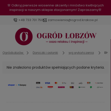
🌸 Odkryj pierwsze wiosenne akcenty i mnóstwo kwitnących
inspiracji w naszym sklepie stacjonarnym! Zapraszamy🌸
+48 733 701 750
zamowienia@ogrod.krakow.pl
OgródŁobzów
Doniczki i osłonki
wg wykończenia
Bły
Nie znaleziono produktów spełniających podane kryteria.