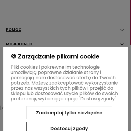
POMOC
MOJE KONTO
🍪 Zarządzanie plikami cookie
PŁATNOŚCI I DOSTAWA
Pliki cookies i pokrewne im technologie
umożliwiają poprawne działanie strony i
INFORMACJE
pomagają nam dostosować ofertę do Twoich
potrzeb. Możesz zaakceptować wykorzystanie
OGRÓD ŁOBZÓW
przez nas wszystkich tych plików i przejść do
sklepu lub dostosować użycie plików do swoich
preferencji, wybierając opcję "Dostosuj zgody".
[WIDGET-WZ]
Zaakceptuj tylko niezbędne
Sklep internetowy Shoper.pl
Szablon Shoper Modern 3.0™
od
GrowCommerce
Dostosuj zgody