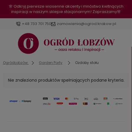
🌸 Odkryj pierwsze wiosenne akcenty i mnóstwo kwitnących
inspiracji w naszym sklepie stacjonarnym! Zapraszamy🌸
+48 733 701 750
zamowienia@ogrod.krakow.pl
OgródŁobzów
Garden Party
Ozdoby stołu
Nie znaleziono produktów spełniających podane kryteria.