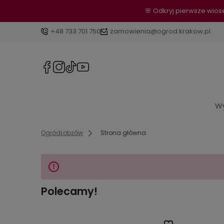
🌸 Odkryj pierwsze wio
+48 733 701 750
zamowienia@ogrod.krakow.pl
Wy
OgródŁobzów
Strona główna
Polecamy!