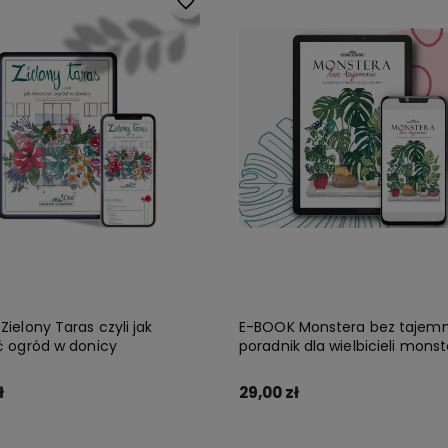
Do ulubionych
ielony Taras czyli jak
E-BOOK Monstera bez tajemn
ć ogród w donicy
poradnik dla wielbicieli monste
tylko!
ł
29,00 zł
Zamów
Zamów