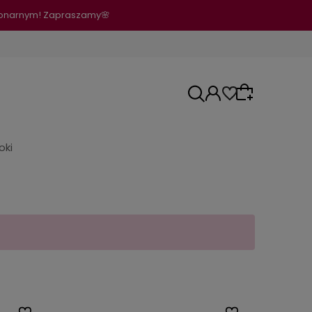
cjonarnym! Zapraszamy🌸
oki
Wybierz coś dla siebie z naszej aktualnej
oferty lub zaloguj się, aby przywrócić
dodane produkty do listy z poprzedniej sesji.