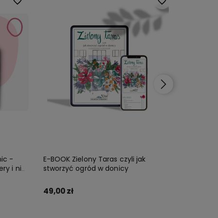
Do ulubionych
Do ulubionych
ic -
E-BOOK Zielony Taras czyli jak
E-BOOK 
ry i nie
stworzyć ogród w donicy
poradnik 
tylko!
49,00 zł
29,00 zł
Zamów