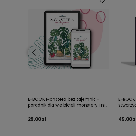
Do ulubionych
Do ulubionych
k
E-BOOK Monstera bez tajemnic -
E-BOOK Z
poradnik dla wielbicieli monstery i nie
stworzy
tylko!
29,00 zł
49,00 z
Zamów