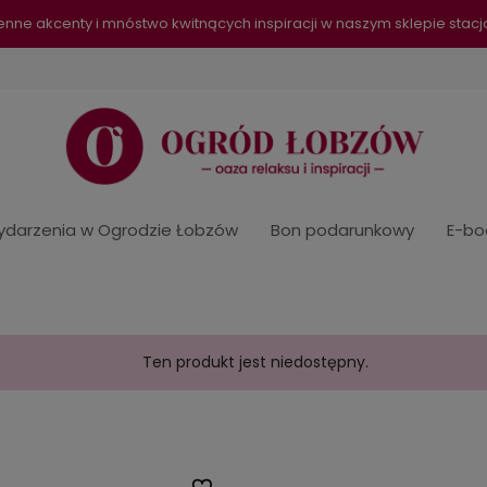
senne akcenty i mnóstwo kwitnących inspiracji w naszym sklepie sta
darzenia w Ogrodzie Łobzów
Bon podarunkowy
E-bo
Ten produkt jest niedostępny.