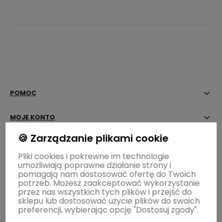
POMOC
MOJE KONTO
🍪 Zarządzanie plikami cookie
PŁATNOŚCI I DOSTAWA
Pliki cookies i pokrewne im technologie
umożliwiają poprawne działanie strony i
INFORMACJE
pomagają nam dostosować ofertę do Twoich
potrzeb. Możesz zaakceptować wykorzystanie
OGRÓD ŁOBZÓW
przez nas wszystkich tych plików i przejść do
sklepu lub dostosować użycie plików do swoich
preferencji, wybierając opcję "Dostosuj zgody".