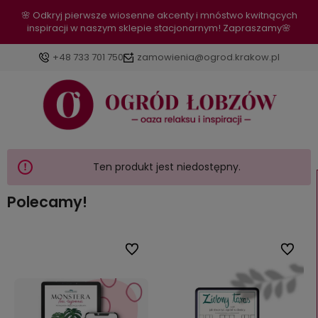
🌸 Odkryj pierwsze wiosenne akcenty i mnóstwo kwitnących
inspiracji w naszym sklepie stacjonarnym! Zapraszamy🌸
+48 733 701 750
zamowienia@ogrod.krakow.pl
Ten produkt jest niedostępny.
Polecamy!
bionych
Do ulubionych
Do ulub