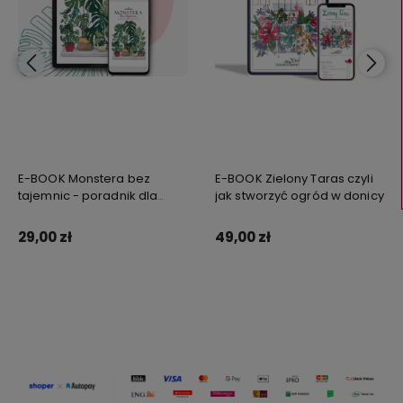
E-BOOK Monstera bez
E-BOOK Zielony Taras czyli
tajemnic - poradnik dla
jak stworzyć ogród w donicy
wielbicieli monstery i nie
tylko!
29,00 zł
49,00 zł
Zamów
Zamów