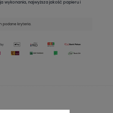
a wykonania, najwyższa jakość papieru i
h podane kryteria.