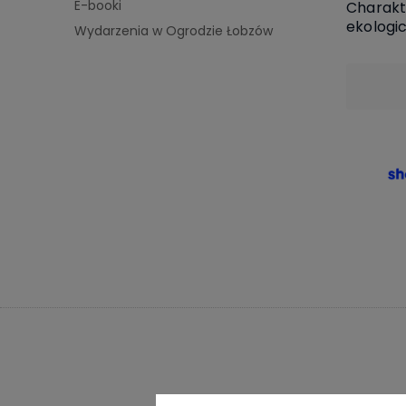
E-booki
Charakt
ekologi
Wydarzenia w Ogrodzie Łobzów