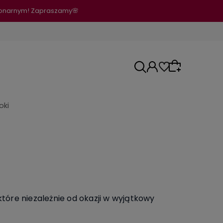
cjonarnym! Zapraszamy🌸
oki
Wybierz coś dla siebie z naszej aktualnej
oferty lub zaloguj się, aby przywrócić
dodane produkty do listy z poprzedniej sesji.
óre niezależnie od okazji w wyjątkowy