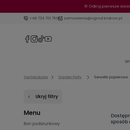
🌸 Odkryj pierwsze wio
+48 733 701 750
zamowienia@ogrod.krakow.pl
Wy
OgródŁobzów
Garden Party
Serwetki papierowe
Ukryj filtry
Menu
Dostępn
sposób 
Bon podarunkowy