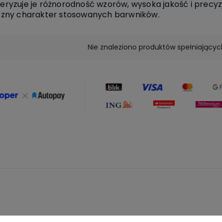
eryzuje je różnorodność wzorów, wysoka jakość i precyzj
czny charakter stosowanych barwników.
Nie znaleziono produktów spełniającyc