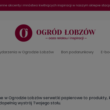
senne akcenty i mnóstwo kwitnących inspiracji w naszym sklepie sta
darzenia w Ogrodzie Łobzów
Bon podarunkowy
E-bo
e w Ogrodzie Łobzów serwetki papierowe to produkty, kt
dopełnią wystrój Twojego stołu.