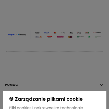
godz. 14:00 - bilet wstępu
Zamów
POMOC
MOJE KONTO
🍪 Zarządzanie plikami cookie
Pliki cookies i pokrewne im technologie
PŁATNOŚCI I DOSTAWA