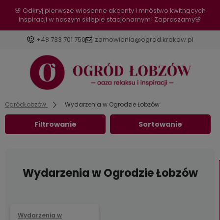
🌸 Odkryj pierwsze wiosenne akcenty i mnóstwo kwitnących
inspiracji w naszym sklepie stacjonarnym! Zapraszamy🌸
+48 733 701 750
zamowienia@ogrod.krakow.pl
OgródŁobzów
Wydarzenia w Ogrodzie Łobzów
Filtrowanie
Sortowanie
Wydarzenia w Ogrodzie Łobzów
Wydarzenia w