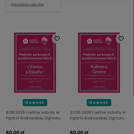
Ogrodzie Łobzów
Do ulubionych
Do ulub
Nowość
Nowość
8.08.2026 | Letnie soboty w
22.08.2026 | Letnie soboty w
Figarni Krakowskiej Ogrodu
Figarni Krakowskiej Ogrodu
Łobzów: Podróże po krajach
Łobzów: Podróże po krajach
śródziemnomorskich |
śródziemnomorskich |
60,00 zł
60,00 zł