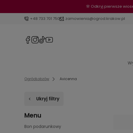
🌸 Odkryj pierwsze wio
+48 733 701 750
zamowienia@ogrod.krakow.pl
Wy
OgródŁobzów
Avicenna
Ukryj filtry
Menu
Bon podarunkowy