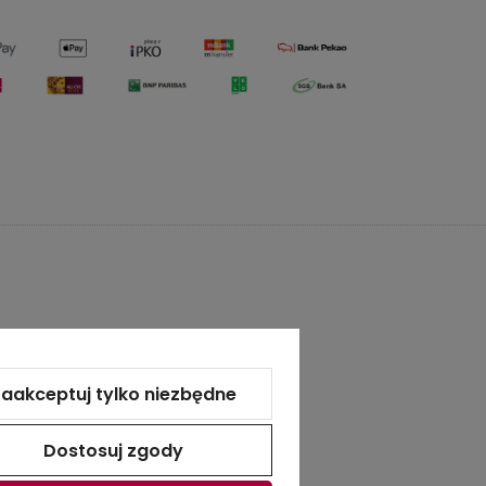
OGRÓD ŁOBZÓW
aakceptuj tylko niezbędne
ności
Kontakt
Dostosuj zgody
O Ogrodzie Łobzów