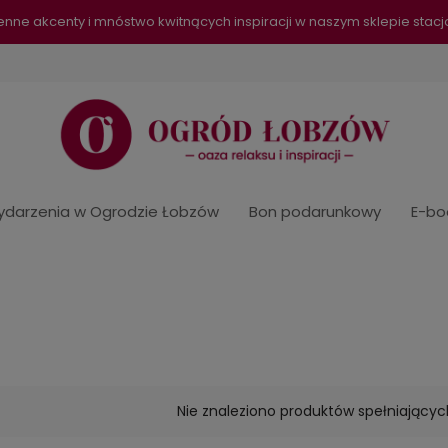
senne akcenty i mnóstwo kwitnących inspiracji w naszym sklepie sta
darzenia w Ogrodzie Łobzów
Bon podarunkowy
E-bo
Nie znaleziono produktów spełniającyc