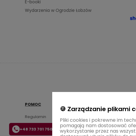
E-booki
Wydarzenia w Ogrodzie Łobzów
POMOC
MOJE KONTO
🍪 Zarządzanie plikami 
Regulamin
Twoje zamówienia
Pliki cookies i pokrewne im tech
pomagają nam dostosować ofer
Zwroty i reklamacje
Ustawienia konta
+48 733 701 750
wykorzystanie przez nas wszystk