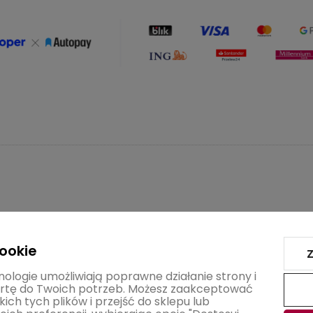
PŁATNOŚCI I DOSTAWA
INFORMACJE
cookie
Z
Formy płatności
Polityka prywat
nologie umożliwiają poprawne działanie strony i
tę do Twoich potrzeb. Możesz zaakceptować
Czas realizacji zamówienia
Pliki cookie
ich tych plików i przejść do sklepu lub