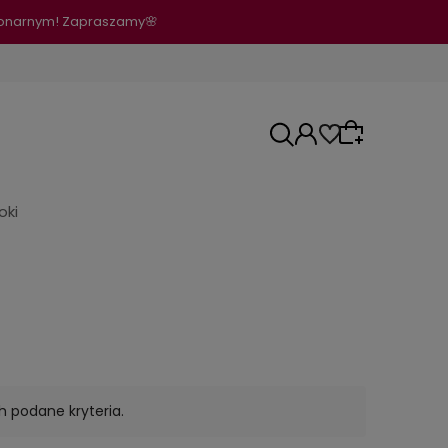
cjonarnym! Zapraszamy🌸
oki
Wybierz coś dla siebie z naszej aktualnej
oferty lub zaloguj się, aby przywrócić
dodane produkty do listy z poprzedniej sesji.
h podane kryteria.