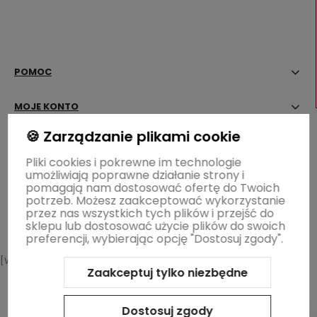
POMOC
MOJE KONTO
🍪 Zarządzanie plikami cookie
PŁATNOŚCI I DOSTAWA
Pliki cookies i pokrewne im technologie
umożliwiają poprawne działanie strony i
INFORMACJE
pomagają nam dostosować ofertę do Twoich
potrzeb. Możesz zaakceptować wykorzystanie
OGRÓD ŁOBZÓW
przez nas wszystkich tych plików i przejść do
sklepu lub dostosować użycie plików do swoich
preferencji, wybierając opcję "Dostosuj zgody".
[WIDGET-WZ]
Zaakceptuj tylko niezbędne
Sklep internetowy Shoper.pl
Szablon Shoper Modern 3.0™
od
GrowCommerce
Dostosuj zgody