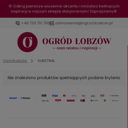
🌸 Odkryj pierwsze wiosenne akcenty i mnóstwo kwitnących
inspiracji w naszym sklepie stacjonarnym! Zapraszamy🌸
+48 733 701 750
zamowienia@ogrod.krakow.pl
OgródŁobzów
SUBSTRAL
Nie znaleziono produktów spełniających podane kryteria.